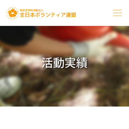
活動実績
5つの柱
活動理念
活動内容
活動実績
お知らせ
団体情報
ご支援に関して