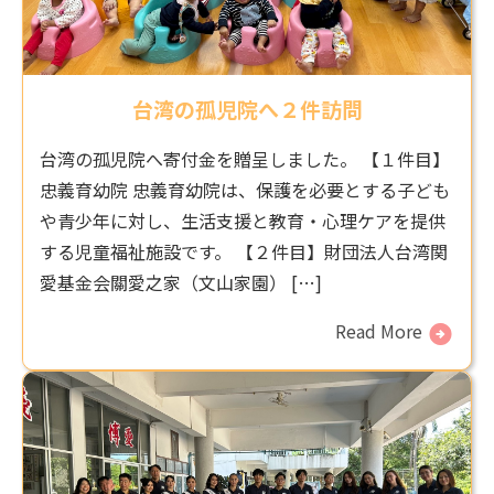
台湾の孤児院へ２件訪問
台湾の孤児院へ寄付金を贈呈しました。 【１件目】
忠義育幼院 忠義育幼院は、保護を必要とする子ども
や青少年に対し、生活支援と教育・心理ケアを提供
する児童福祉施設です。 【２件目】財団法人台湾関
愛基金会關愛之家（文山家園） […]
Read More