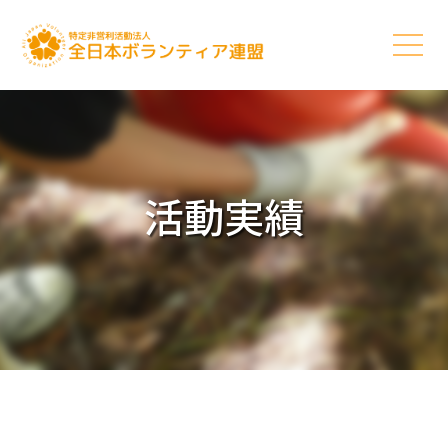
活動実績
5つの柱
活動理念
活動内容
活動実績
お知らせ
団体情報
ご支援に関して