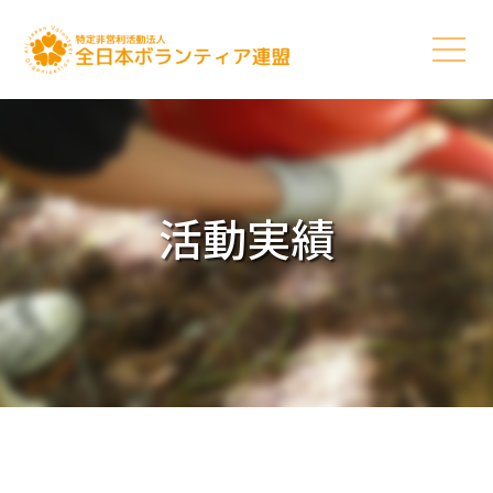
活動実績
5つの柱
活動理念
活動内容
活動実績
お知らせ
団体情報
ご支援に関して